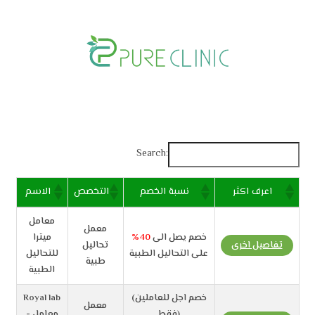
Skip
to
content
Search:
اعرف اكثر
نسبة الخصم
التخصص
الاسم
معامل
معمل
خصم يصل الى
40%
ميترا
تفاصيل اخرى
تحاليل
على التحاليل الطبية
للتحاليل
طبية
الطبية
(خصم اجل للعاملين
Royal lab
معمل
فقط)
- معامل