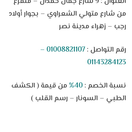
العنوان : 9 شارع جمال حمدان – متفرع
من شارع متولي الشعراوي – بجوار أولاد
رجب – زهراء مدينة نصر
رقم التواصل :
01008821107 –
01143284123
نسبة الخصم :
40%
من قيمة ( الكشف
الطبي – السونار – رسم القلب )