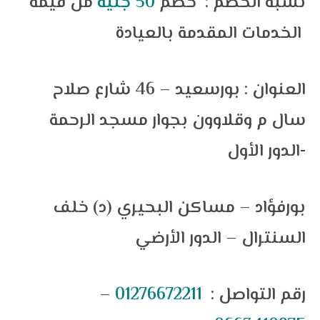
نسبه الخصم : خصم
50 جنية
من قيمة
الخدمات المقدمة بالعيادة
العنوان :
بورسعيد – 46 شارع صلاح
سال م وقلاوون بجوار مسجد الرحمة
-الدور الأول
بورفؤاد – مساكن البحيري (د) خلف
السنترال – الدور الأرضي
رقم التواصل :
01276672211
–