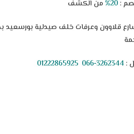
صم :
20%
شارع قلاوون وعرفات خلف صيدلية بورسعيد بج
مة
ل :
3262344-066 01222865925