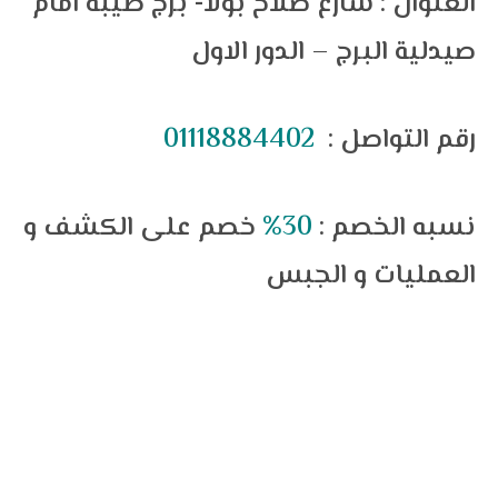
العنوان : شارع صلاح بولا- برج طيبة امام
صيدلية البرج – الدور الاول
رقم التواصل :
01118884402
نسبه الخصم :
30%
خصم على الكشف و
العمليات و الجبس