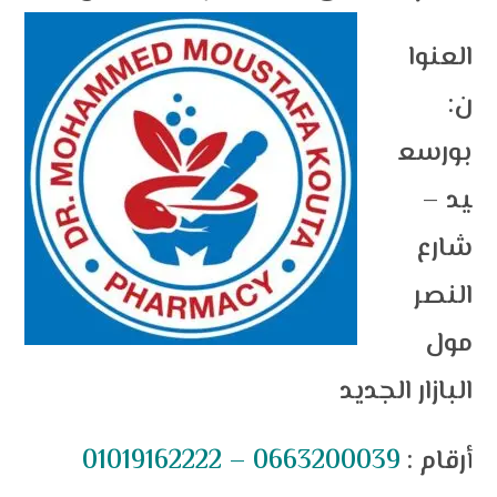
العنوا
ن:
بورسع
يد –
شارع
النصر
مول
البازار الجديد
: أرقام
01019162222 – 0663200039