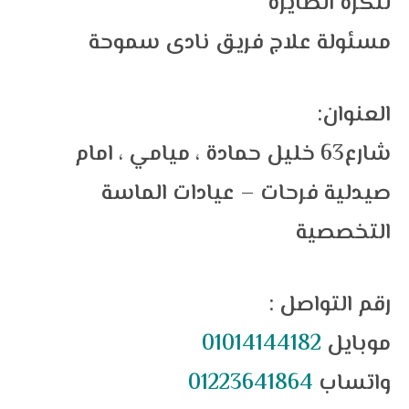
للكرة الطايرة
مسئولة علاج فريق نادى سموحة
:العنوان
شارع63 خليل حمادة ، ميامي ، امام
صيدلية فرحات – عيادات الماسة
التخصصية
: رقم التواصل
موبايل
01014144182
واتساب
01223641864