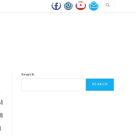
Search
SEARCH
ا
: 
9
ا