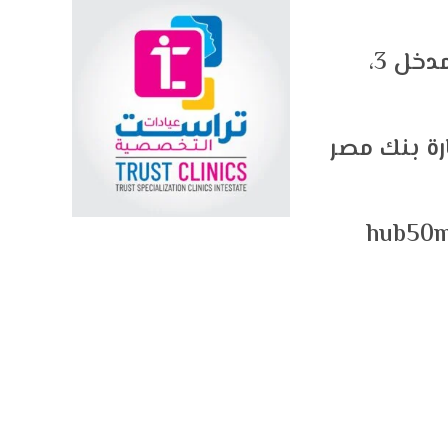
آخر مكرم عبيد، السراج مول، برج 2 مدخل 3،
رة بنك مصر
hub50m