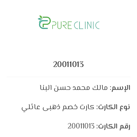
Skip
to
content
20011013
الإسم:
مالك محمد حسن البنا
نوع الكارت:
كارت خصم ذهبى عائلي
رقم الكارت:
20011013