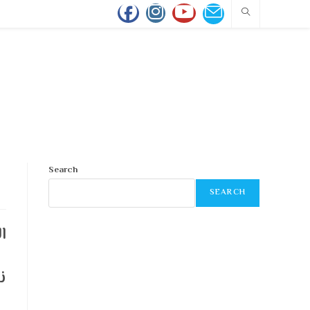
Search
SEARCH
ا
ن