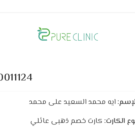
0011124
لإسم:
ايه محمد السعيد على محمد
وع الكارت:
كارت خصم ذهبى عائلي